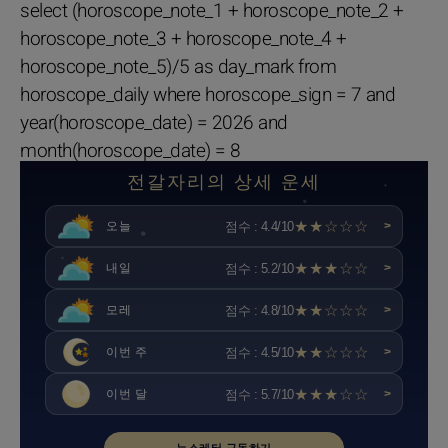
select (horoscope_note_1 + horoscope_note_2 +
horoscope_note_3 + horoscope_note_4 +
horoscope_note_5)/5 as day_mark from
horoscope_daily where horoscope_sign = 7 and
year(horoscope_date) = 2026 and
month(horoscope_date) = 8
전갈자리의 상세 운세
★★☆☆☆
점수 : 4.4/10
오늘
>
★★★☆☆
점수 : 5.2/10
내일
>
★★☆☆☆
점수 : 4.8/10
모레
>
★★☆☆☆
점수 : 4.5/10
이번 주
>
★★★☆☆
점수 : 5.7/10
이번 달
>