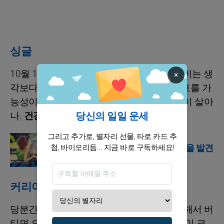
싱글
10월 18일까지는 감각이 더 예민해지고, 소비는 생
×
각보다 더 ‘스스로를 만족시키는 방향’으로 흐를 가
능성이 커. 스스로에게 맞는 걸 고르는 안목이 살아
당신의 일일 운세
나.
건강 / 컨디션
그리고 추가로, 별자리 선물, 타로 카드 추
점성술
황소자리에 대해 모든 것을 발견
첨, 바이오리듬... 지금 바로 구독하세요!
하세요
커리어 / 재정
당분간은 ‘몸이 먼저’라는 룰이 중요해. 무리해서 버
티면 오히려 더 피곤해질 수 있고, 작은 불편이 크