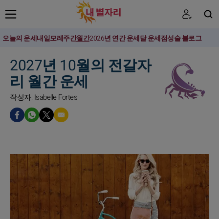
오늘의 운세
내일
모레
주간
월간
2026년 연간 운세
달 운세
점성술 블로그
검색
2027년 10월의 전갈자
리 월간 운세
작성자: Isabelle Fortes