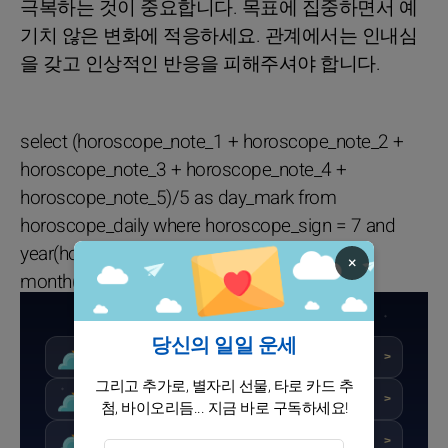
극복하는 것이 중요합니다. 목표에 집중하면서 예
기치 않은 변화에 적응하세요. 관계에서는 인내심
을 갖고 인상적인 반응을 피해주셔야 합니다.
select (horoscope_note_1 + horoscope_note_2 +
horoscope_note_3 + horoscope_note_4 +
horoscope_note_5)/5 as day_mark from
horoscope_daily where horoscope_sign = 7 and
year(horoscope_date) = 2026 and
×
month(horoscope_date) = 8
전갈자리의 상세 운세
당신의 일일 운세
★★☆☆☆
점수 : 4.4/10
오늘
>
그리고 추가로, 별자리 선물, 타로 카드 추
★★★☆☆
점수 : 5.2/10
내일
>
첨, 바이오리듬... 지금 바로 구독하세요!
★★☆☆☆
점수 : 4.8/10
모레
>