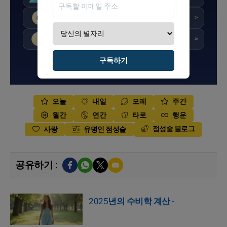
★★☆☆☆
점수 : 4.5/10
이번 주
>
★★★☆☆
점수 : 5.7/10
이번 달
>
구독하기
뉴스레터 구독하기
오늘
내일
모레
주간
월간
연간
타로
행운
점성술 블로그
사랑
유명인 점성술
공유하기 :
2025년의 수비학 계산
-