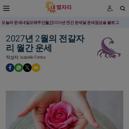
오늘의 운세
내일
모레
주간
월간
2026년 연간 운세
달 운세
점성술 블로그
검색
2027년 2월의 전갈자
리 월간 운세
작성자: Isabelle Fortes