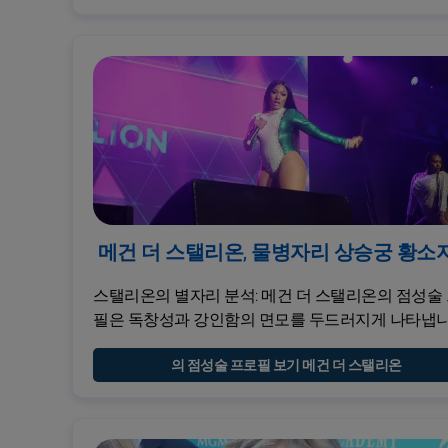
메건 더 스탤리온, 물병자리 상승궁 황소
스탤리온의 별자리 분석: 메건 더 스탤리온의 점성술
필은 독창성과 강인함의 면모를 두드러지게 나타냅니
의 점성술 프로필 보기 메건 더 스탤리온