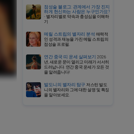
점성술 블로그: 관계에서 가장 진지
하게 헌신하는 사람은 누구인가요?
-
별자리별로 약속과 충성심을 이해하
기
메릴 스트립의 별자리 분석
매력적
인 성격과 재능을 가진 메릴 스트립의
점성술 프로필.
연간 중국 띠 운세 살펴보기
2026
년, 새로운 문이 열리고 미래가 서서히
드러납니다. 연간 중국 운세가 모든 것
을 알려줍니다!
발도니의 별자리 탐구
저스틴 발도
니의 별자리와 그에 대한 설명 및 특징
을 알아보세요.