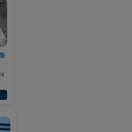
천칭
 대