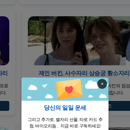
자리
제인 버킨, 사수자리 상승궁 황소자리
×
 프로
제인 버킨의 점성학적 프로필 조사: 제인 버킨의 점
다.
프로필은 그녀의 성격과 미래를 깊이 파헤칩니다.
의 점성술 프로필 보기 제인 버킨
당신의 일일 운세
그리고 추가로, 별자리 선물, 타로 카드 추
첨, 바이오리듬... 지금 바로 구독하세요!