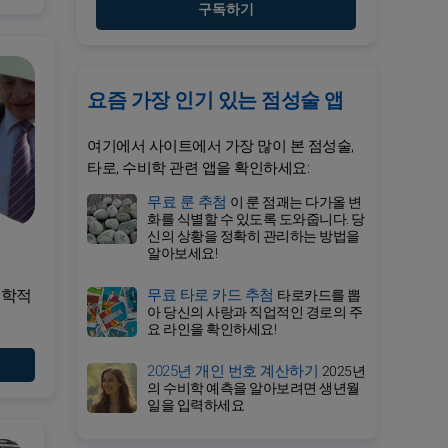
구독하기
요즘 가장 인기 있는 점성술 앱
여기에서 사이트에서 가장 많이 본 점성술,
타로, 수비학 관련 앱을 확인하세요:
무료 룬 추첨
이 룬 점괘는 다가올 변
화를 식별할 수 있도록 도와줍니다. 당
신의 상황을 정확히 관리하는 방법을
알아보세요!
무료 타로 카드 추첨
성학적
타로카드를 뽑
아 당신의 사랑과 직업적인 경로의 주
요 라인을 확인하세요!
2025년 개인 번호 계산하기
2025년
의 수비학 예측을 알아보려면 생년월
일을 입력하세요