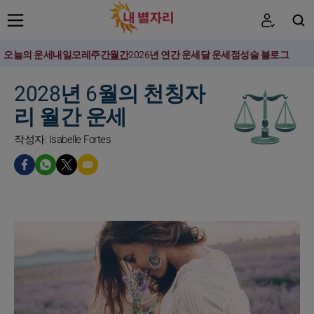
오늘의 운세
내일
모레
주간
월간
2026년 연간 운세
달 운세
점성술 블로그
검색
2028년 6월의 천칭자
리 월간 운세
작성자: Isabelle Fortes