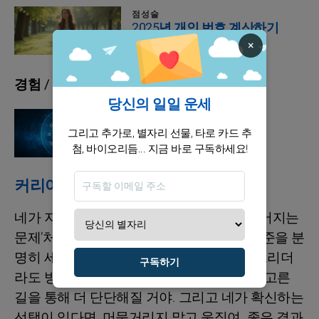
점성술
2025년 개인 번호 계산하기
×
경험 / 재정
당신의 일일 운세
점성술
당신의 별자리 비밀
그리고 추가로, 별자리 선물, 타로 카드 추
첨, 바이오리듬... 지금 바로 구독하세요!
커리어 / 재정
네가 지금 겪는 선택들은 전부 ‘성장으로 이어지는
문제’처럼 보여. 무작정 버티기보다는, 네 기준을 분
명히 세우는 쪽이 더 빨리 길이 열려. 조금 느리더
구독하기
라도 방향이 맞으면 괜찮아. 너는 결국 네가 고른
길을 통해 더 단단해질 거야. 그리고 네가 확신하는
선택이 있다면, 머뭇거리지 말고 움직여. 좋은 결과