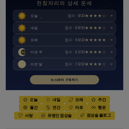
천칭자리의 상세 운세
★★★★☆
점수 : 8/10
오늘
>
★★★★☆
점수 : 8.8/10
내일
>
★★★★★
점수 : 9.6/10
모레
>
★★★★☆
점수 : 8.2/10
이번 주
>
★★★★☆
점수 : 7.6/10
이번 달
>
뉴스레터 구독하기
오늘
내일
모레
주간
월간
연간
타로
행운
점성술 블로그
사랑
유명인 점성술