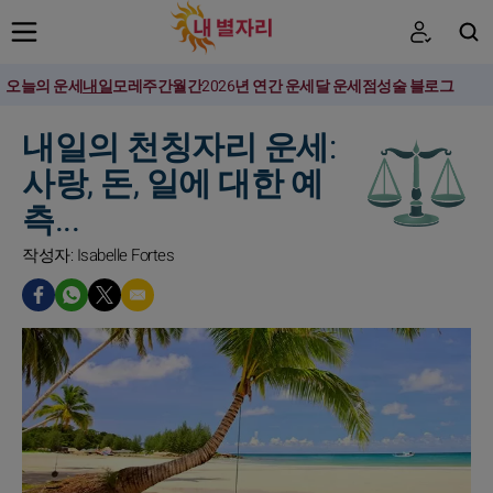
오늘의 운세
내일
모레
주간
월간
2026년 연간 운세
달 운세
점성술 블로그
검색
내일의 천칭자리 운세:
사랑, 돈, 일에 대한 예
측...
작성자: Isabelle Fortes