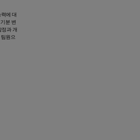
능력에 대
 기분 변
감정과 개
 팀원으