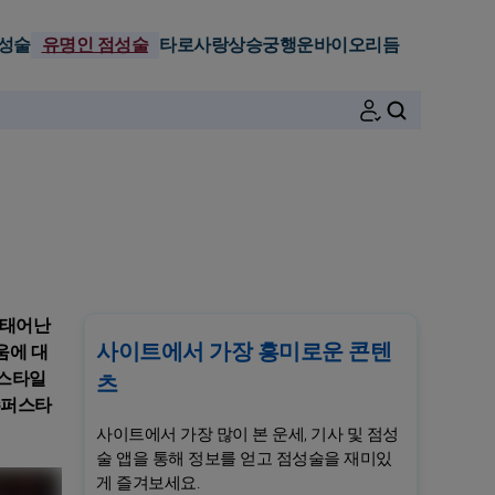
성술
유명인 점성술
타로
사랑
상승궁
행운
바이오리듬
검색
에 태어난
사이트에서 가장 흥미로운 콘텐
움에 대
 스타일
츠
슈퍼스타
사이트에서 가장 많이 본 운세, 기사 및 점성
술 앱을 통해 정보를 얻고 점성술을 재미있
게 즐겨보세요.