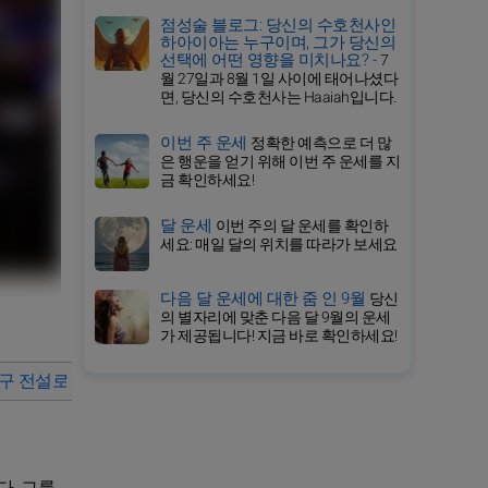
점성술 블로그: 당신의 수호천사인
하아이아는 누구이며, 그가 당신의
선택에 어떤 영향을 미치나요? -
7
월 27일과 8월 1일 사이에 태어나셨다
면, 당신의 수호천사는 Haaiah입니다.
이번 주 운세
정확한 예측으로 더 많
은 행운을 얻기 위해 이번 주 운세를 지
금 확인하세요!
달 운세
이번 주의 달 운세를 확인하
세요: 매일 달의 위치를 따라가 보세요
다음 달 운세에 대한 줌 인 9월
당신
의 별자리에 맞춘 다음 달 9월의 운세
가 제공됩니다! 지금 바로 확인하세요!
구 전설로 만드는 요소는 무엇인가?
케빈 듀란트의 사랑 프로필과
. 그를