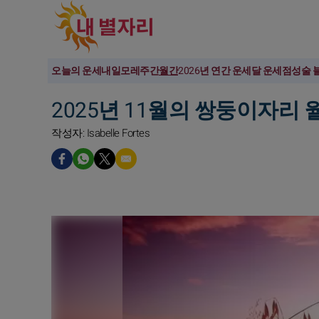
오늘의 운세
내일
모레
주간
월간
2026년 연간 운세
달 운세
점성술 
2025년 11월의 쌍둥이자리 
작성자: Isabelle Fortes