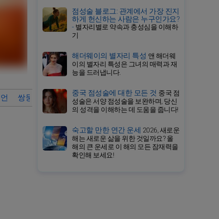
점성술 블로그: 관계에서 가장 진지
하게 헌신하는 사람은 누구인가요?
-
별자리별로 약속과 충성심을 이해하
기
해더웨이의 별자리 특성
앤 해더웨
이의 별자리 특성은 그녀의 매력과 재
능을 드러냅니다.
중국 점성술에 대한 모든 것
중국 점
조언
쌍둥이자리의 상세 운세
2025년 쌍둥이자리 월간 운세 바
성술은 서양 점성술을 보완하며, 당신
의 성격을 이해하는 데 도움을 줍니다!
숙고할 만한 연간 운세
2026, 새로운
해는 새로운 삶을 위한 것일까요? 올
해의 큰 운세로 이 해의 모든 잠재력을
확인해 보세요!