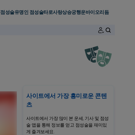
세
점성술
유명인 점성술
타로
사랑
상승궁
행운
바이오리듬
검색
사이트에서 가장 흥미로운 콘텐
츠
사이트에서 가장 많이 본 운세, 기사 및 점성
술 앱을 통해 정보를 얻고 점성술을 재미있
게 즐겨보세요.