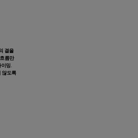
의 결을
 흐름만
타이밍.
지 않도록