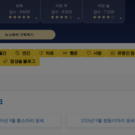
모레
이번 주
이번 달
점수 : 9.6/10
점수 : 8.5/10
점수 : 7.1/10
★★★★★
★★★★☆
★★★★☆
>
>
>
뉴스레터 구독하기
월간
연간
타로
행운
사랑
유명인 
점성술 블로그
크
026년 9월 황소자리 운세
2026년 9월 쌍둥이자리 운세