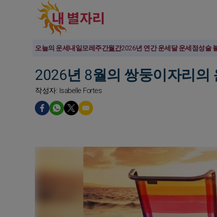
오늘의 운세
내일
모레
주간
월간
2026년 연간 운세
달 운세
점성술 
2026년 8월의 쌍둥이자리의
작성자: Isabelle Fortes