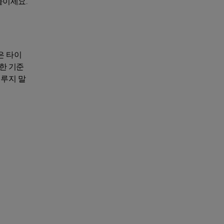
붙이세요.
은 타이
한 기준
미루지 말