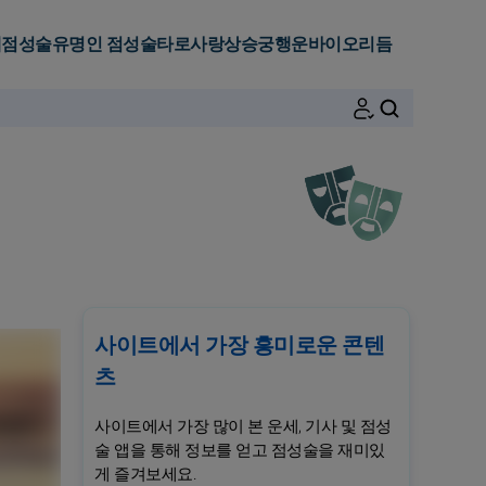
세
점성술
유명인 점성술
타로
사랑
상승궁
행운
바이오리듬
검색
사이트에서 가장 흥미로운 콘텐
츠
사이트에서 가장 많이 본 운세, 기사 및 점성
술 앱을 통해 정보를 얻고 점성술을 재미있
게 즐겨보세요.