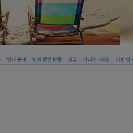
측
연애 운세
연애 중인 분들
싱글
커리어 / 재정
이번 달