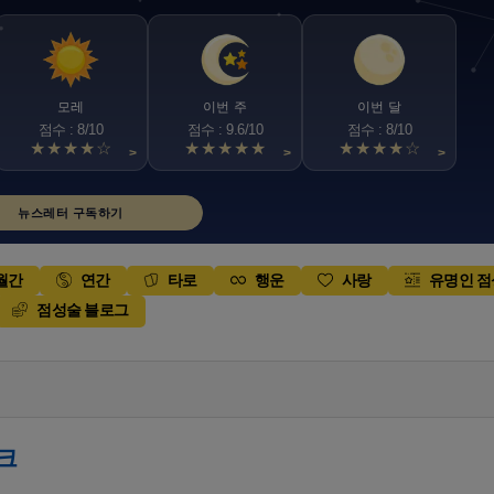
모레
이번 주
이번 달
점수 : 8/10
점수 : 9.6/10
점수 : 8/10
★★★★☆
★★★★★
★★★★☆
>
>
>
뉴스레터 구독하기
월간
연간
타로
행운
사랑
유명인 
점성술 블로그
크