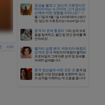
점성술 블로그: 당신의 수호천사인
하아이아는 누구이며, 그가 당신의
선택에 어떤 영향을 미치나요? -
7
월 27일과 8월 1일 사이에 태어나셨다
면, 당신의 수호천사는 Haaiah입니다.
중국 띠 운세 총정리
12띠 성격 프로
필을 탐색하고, 월간 및 연간 운세를 확
인하세요!
언
사수자리의 상세 운세
2029년 사수자리 월간 운세 바로가기
별자리 심층 분석: 빅토리아 베컴의
성격과 운세
빅토리아 베컴의 별자리
프로파일과 그에 따른 성격 및 운세를
자세히 살펴봅니다.
중국 점성술에 대한 모든 것
중국 점
성술은 서양 점성술을 보완하며, 당신
의 성격을 이해하는 데 도움을 줍니다!