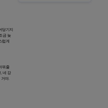
끌어당기지
조금 늦
연스럽게
 바꿔줄
 네 강
 거야.