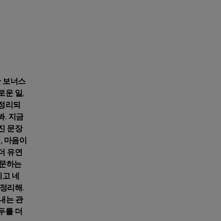
한 보너스
운 일,
 정리되
. 지금
진 문장
, 마음이
더 유연
반문하는
지고 네
 정리해.
내는 관
두를 더