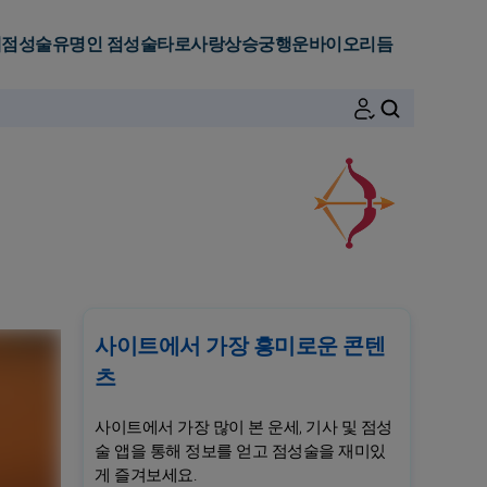
세
점성술
유명인 점성술
타로
사랑
상승궁
행운
바이오리듬
검색
사이트에서 가장 흥미로운 콘텐
츠
사이트에서 가장 많이 본 운세, 기사 및 점성
술 앱을 통해 정보를 얻고 점성술을 재미있
게 즐겨보세요.