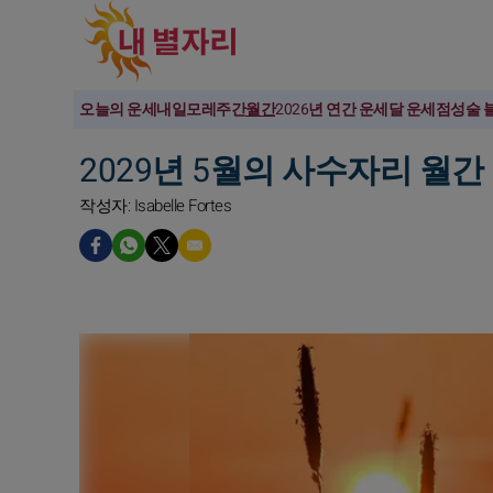
오늘의 운세
내일
모레
주간
월간
2026년 연간 운세
달 운세
점성술 
2029년 5월의 사수자리 월간
작성자: Isabelle Fortes