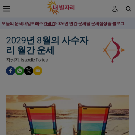
오늘의 운세
내일
모레
주간
월간
2026년 연간 운세
달 운세
점성술 블로그
검색
2029년 8월의 사수자
리 월간 운세
작성자: Isabelle Fortes