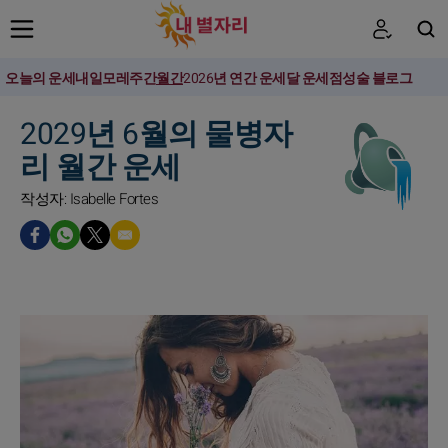
오늘의 운세
내일
모레
주간
월간
2026년 연간 운세
달 운세
점성술 블로그
검색
2029년 6월의 물병자
리 월간 운세
작성자: Isabelle Fortes