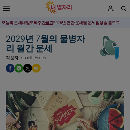
오늘의 운세
내일
모레
주간
월간
2026년 연간 운세
달 운세
점성술 블로그
검색
2029년 7월의 물병자
리 월간 운세
작성자: Isabelle Fortes