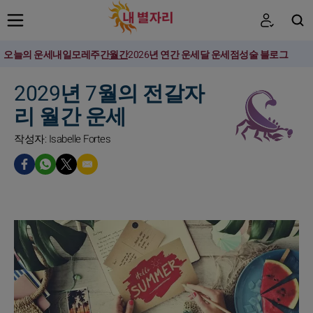
오늘의 운세
내일
모레
주간
월간
2026년 연간 운세
달 운세
점성술 블로그
검색
2029년 7월의 전갈자
리 월간 운세
작성자: Isabelle Fortes