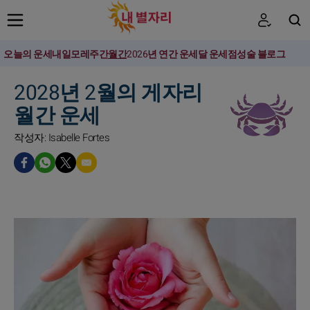
오늘의 운세
내일
모레
주간
월간
2026년 연간 운세
달 운세
점성술 블로그
검색
2028년 2월의 게자리
월간 운세
작성자: Isabelle Fortes