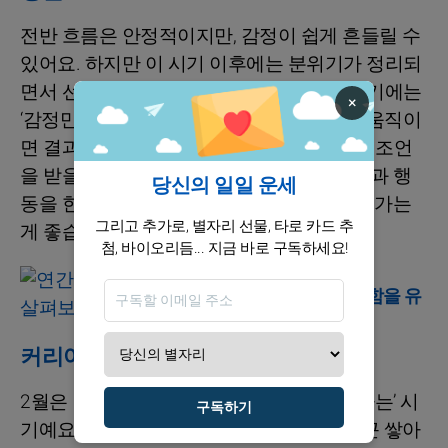
전반 흐름은 안정적이지만, 감정이 쉽게 흔들릴 수
있어요. 하지만 이 시기 이후에는 분위기가 정리되
면서 선택이 더 현실적으로 바뀌어요. 이 시기에는
×
‘감정만으로 결정하지 말고’, 기준을 세워서 움직이
면 결과가 더 크게 좋아질 거예요. 특히 좋은 조언
을 받을수록, 너의 방향이 더 정확해져요. 말과 행
당신의 일일 운세
동을 한 번 더 체크하고, 실전 감각을 믿으며 가는
그리고 추가로, 별자리 선물, 타로 카드 추
게 좋습니다.
첨, 바이오리듬... 지금 바로 구독하세요!
운세
연간 띠 운세로 평온함을 유
지하세요!
커리어 / 재정
2월은 너와 너의 사적인 목표가 ‘함께 자라나는’ 시
구독하기
기예요. 다만 성급하게 달리기보다, 차근차근 쌓아