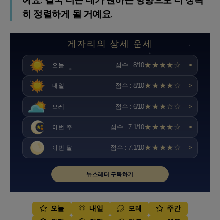
예요. 결국 너는 네가 원하는 방향으로 더 정확
히 정렬하게 될 거예요.
게자리의 상세 운세
★★★★☆
점수 : 8/10
오늘
>
★★★★☆
점수 : 8/10
내일
>
★★★☆☆
점수 : 6/10
모레
>
★★★★☆
점수 : 7.1/10
이번 주
>
★★★★☆
점수 : 7.1/10
이번 달
>
뉴스레터 구독하기
오늘
내일
모레
주간