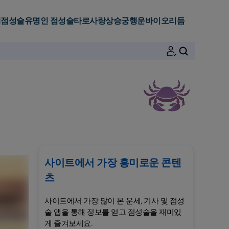
세
점성술
유명인 점성술
타로
사랑
상승궁
행운
바이오리듬
검색
사이트에서 가장 흥미로운 콘텐
츠
사이트에서 가장 많이 본 운세, 기사 및 점성
술 앱을 통해 정보를 얻고 점성술을 재미있
게 즐겨보세요.