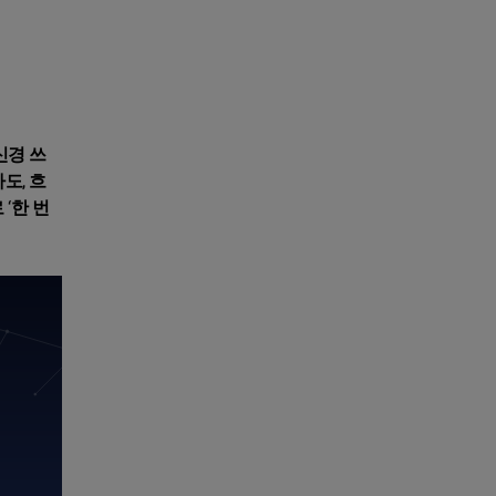
신경 쓰
도, 흐
‘한 번