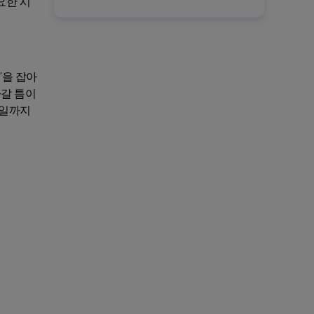
요한 시
’을 잡아
나갈 틈이
3일까지