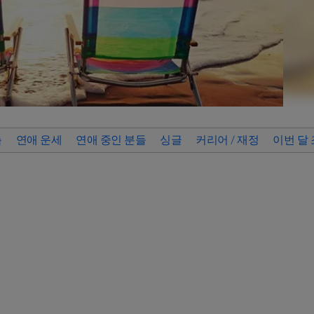
측
연애 운세
연애 중인 분들
싱글
커리어 / 재정
이번 달