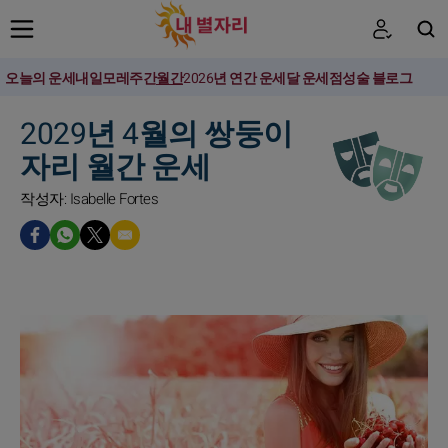
오늘의 운세
내일
모레
주간
월간
2026년 연간 운세
달 운세
점성술 블로그
검색
2029년 4월의 쌍둥이
자리 월간 운세
작성자: Isabelle Fortes