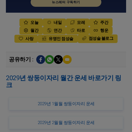
뉴스레터 구독하기
오늘
내일
모레
주간
월간
연간
타로
행운
점성술 블로그
사랑
유명인 점성술
공유하기 :
2029년 쌍둥이자리 월간 운세 바로가기 링
크
2029년 1월월 쌍둥이자리 운세
2029년 2월월 쌍둥이자리 운세