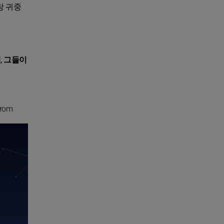
랑 귀중
, 그들이
from