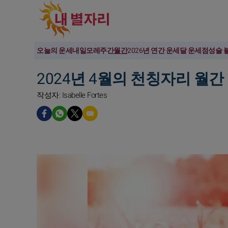
오늘의 운세
내일
모레
주간
월간
2026년 연간 운세
달 운세
점성술 
2024년 4월의 천칭자리 월간
작성자: Isabelle Fortes