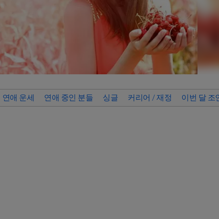
연애 운세
연애 중인 분들
싱글
커리어 / 재정
이번 달 조