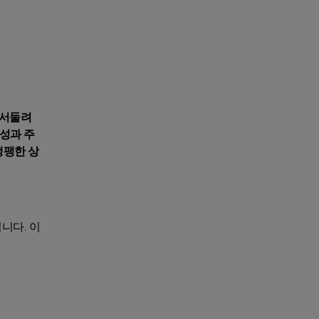
 서둘려
달성과 주
팽팽한 상
니다. 이