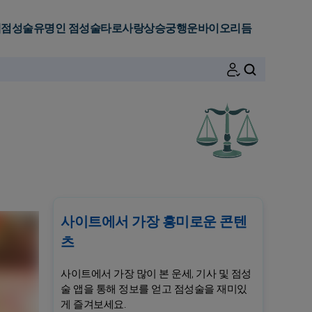
세
점성술
유명인 점성술
타로
사랑
상승궁
행운
바이오리듬
검색
사이트에서 가장 흥미로운 콘텐
츠
사이트에서 가장 많이 본 운세, 기사 및 점성
술 앱을 통해 정보를 얻고 점성술을 재미있
게 즐겨보세요.