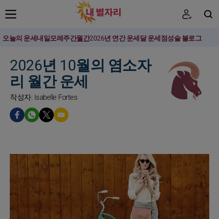
오늘의 운세
내일
모레
주간
월간
2026년 연간 운세
달 운세
점성술 블로그
검색
2026년 10월의 염소자
리 월간 운세
작성자: Isabelle Fortes