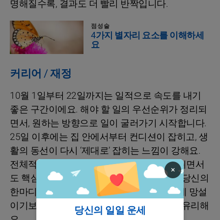
명해질수록, 결과도 더 빨리 반짝입니다.
점성술
4가지 별자리 요소를 이해하세
요
커리어 / 재정
10월 1일부터 22일까지는 일적으로 속도를 내기
좋은 구간이에요. 해야 할 일의 우선순위가 정리되
면서, 원하는 방향으로 일이 굴러가기 시작합니다.
25일 이후에는 집 안에서부터 컨디션이 잡히고, 생
활의 동선이 다시 ‘제대로’ 잡히는 느낌이 강해요.
전체적으로 여유가 생기니, 지금은 적당히 쉬면서
×
도 핵심만 챙겨보세요. 전화와 대화, 그리고 당신의
한마디가 흐름을 바꿀 수 있습니다. 소심하게 망설
이기보다, 작은 결정을 먼저 내리는 쪽이 더 유리해
당신의 일일 운세
요.