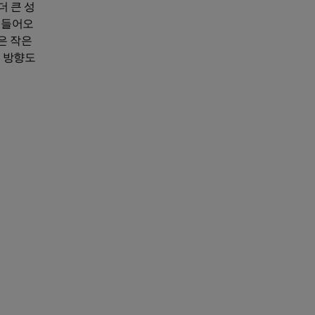
더 큰 성
 들어오
은 작은
의 방향도