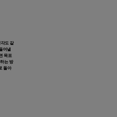
생각도 같
만들어낼
면 목표
원하는 방
로 돌아