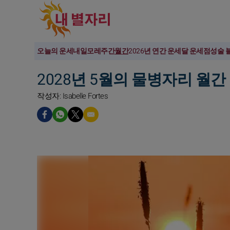
오늘의 운세
내일
모레
주간
월간
2026년 연간 운세
달 운세
점성술 
2028년 5월의 물병자리 월간
작성자: Isabelle Fortes