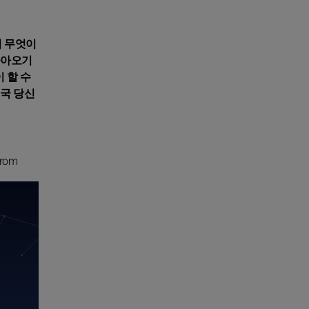
서 무엇이
돌아오기
 할 수
결국 당신
from