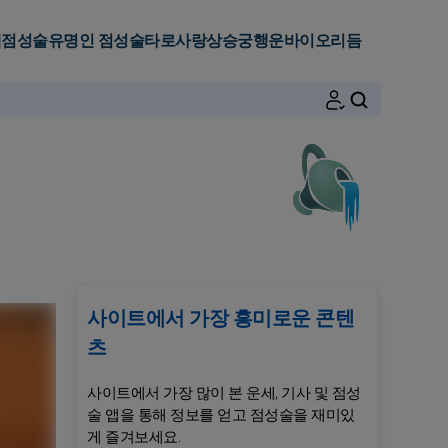
세
점성술
유명인 점성술
타로
사랑
상승궁
행운
바이오리듬
검색
사이트에서 가장 흥미로운 콘텐
츠
사이트에서 가장 많이 본 운세, 기사 및 점성
술 앱을 통해 정보를 얻고 점성술을 재미있
게 즐겨보세요.