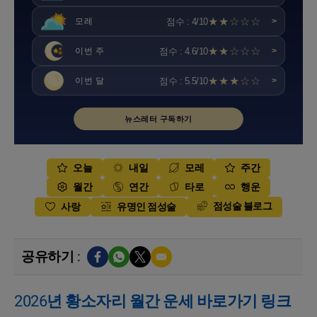
★★☆☆☆
점수 : 4/10
모레
>
★★☆☆☆
점수 : 4.6/10
이번 주
>
★★★☆☆
점수 : 5.5/10
이번 달
>
뉴스레터 구독하기
오늘
내일
모레
주간
월간
연간
타로
행운
점성술 블로그
사랑
유명인 점성술
공유하기 :
2026년 황소자리 월간 운세 바로가기 링크