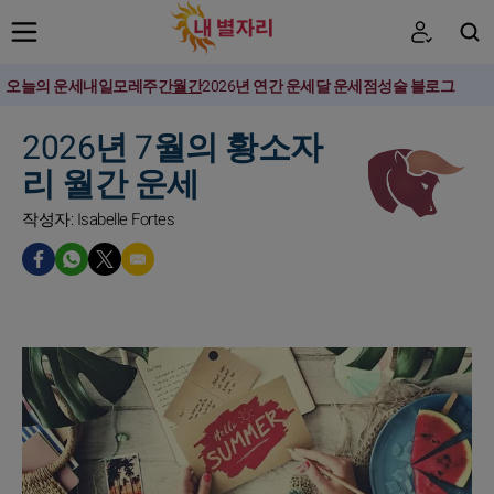
오늘의 운세
내일
모레
주간
월간
2026년 연간 운세
달 운세
점성술 블로그
검색
2026년 7월의 황소자
리 월간 운세
작성자: Isabelle Fortes