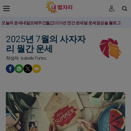
오늘의 운세
내일
모레
주간
월간
2026년 연간 운세
달 운세
점성술 블로그
검색
2025년 7월의 사자자
리 월간 운세
작성자: Isabelle Fortes