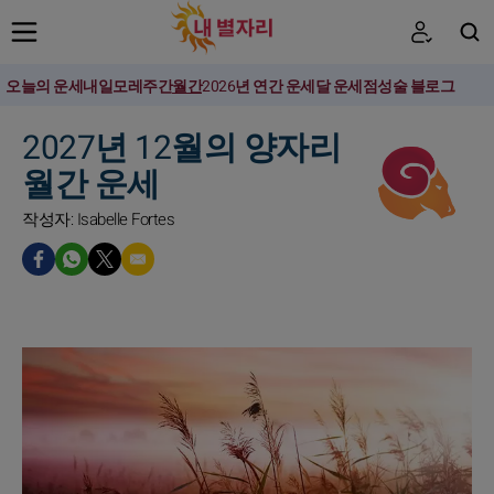
오늘의 운세
내일
모레
주간
월간
2026년 연간 운세
달 운세
점성술 블로그
검색
2027년 12월의 양자리
월간 운세
작성자: Isabelle Fortes