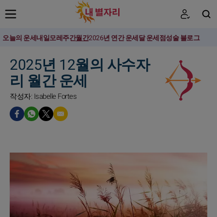
오늘의 운세
내일
모레
주간
월간
2026년 연간 운세
달 운세
점성술 블로그
검색
2025년 12월의 사수자
리 월간 운세
작성자: Isabelle Fortes