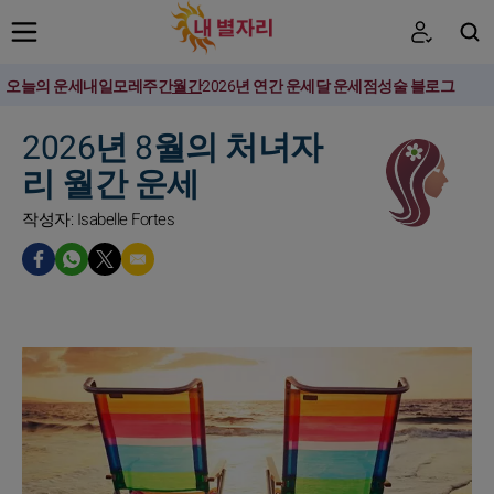
오늘의 운세
내일
모레
주간
월간
2026년 연간 운세
달 운세
점성술 블로그
검색
2026년 8월의 처녀자
리 월간 운세
작성자: Isabelle Fortes