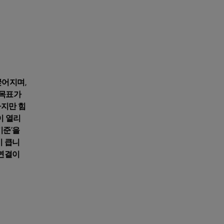
굳어지며,
 목표가
하지만 힘
이 열리
기준’을
이 큽니
 연결이