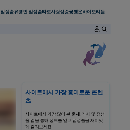
세
점성술
유명인 점성술
타로
사랑
상승궁
행운
바이오리듬
검색
사이트에서 가장 흥미로운 콘텐
츠
사이트에서 가장 많이 본 운세, 기사 및 점성
술 앱을 통해 정보를 얻고 점성술을 재미있
게 즐겨보세요.