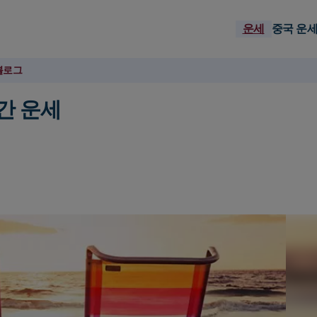
운세
중국 운
블로그
간 운세