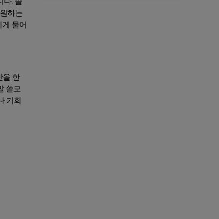
다. 솔
 원하는
에게 물어
산을 한
말 쓸모
나 기회