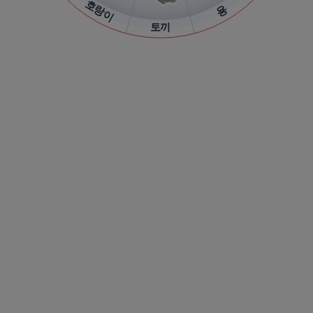
호랑이
용
토끼