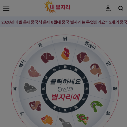
2026년 띠별 운세
중국식 운세 8월
내 중국 별자리는 무엇인가요?
12개의 중
검색
닭
원숭이
개
돼지
양
雞
猴
狗
豬
羊
클릭하세요
당신의
쥐
말
馬
鼠
별자리에
蛇
牛
龍
虎
兔
소
뱀