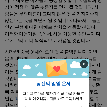
니다. 새로운 작가들이 등장할 것입니다. 철학과 명
상이 점점 더 많은 추종자를 얻게 될 것입니다. 사
람들은 무의미함이 그다지 많은 것을 가져다주지
않는다는 것을 깨닫게 될 것입니다. 따라서 그들은
인간 본성에 대한 이해로 방향을 전환할 것입니다.
이러한 마음가짐 속에서, 사용 가능한 수단들이 다
르게 그리고 더 의식적으로 사용될 것입니다.
2025년 중국 운세에 오신 것을 환영합니다! 이번
음력 새해에는 다양한 변화, 만남, 배움이 가득할
×
것입니다. 당신이 용띠이든, 원숭이띠이든, 돼지띠
이든, 모든 띠가 각자의 도전과 기회를 맞이하게 될
것입니다. 저희의 예측을 통해 다가올 주요 흐름을
당신의 일일 운세
명확히 파악하고 자신감을 얻으시기 바랍니다.
중
국 띠
를 아직 모르시나요? 걱정하지 마세요! 무료
그리고 추가로, 별자리 선물, 타로 카드 추
웹앱 "
내 중국 띠 계산하기
"를 통해 금방 확인할 수
첨, 바이오리듬... 지금 바로 구독하세요!
있으며,
중국 오행
과
자세한 성격 프로필
도 함께 알