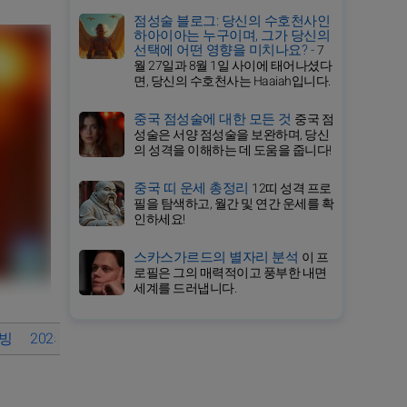
점성술 블로그: 당신의 수호천사인
하아이아는 누구이며, 그가 당신의
선택에 어떤 영향을 미치나요? -
7
월 27일과 8월 1일 사이에 태어나셨다
면, 당신의 수호천사는 Haaiah입니다.
중국 점성술에 대한 모든 것
중국 점
성술은 서양 점성술을 보완하며, 당신
의 성격을 이해하는 데 도움을 줍니다!
중국 띠 운세 총정리
12띠 성격 프로
필을 탐색하고, 월간 및 연간 운세를 확
인하세요!
스카스가르드의 별자리 분석
이 프
로필은 그의 매력적이고 풍부한 내면
세계를 드러냅니다.
웰빙
2025년 영적 여정
말띠: 앞으로의 연간 띠별 운세