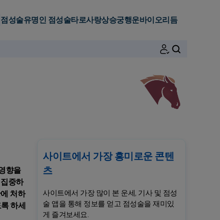
점성술
유명인 점성술
타로
사랑
상승궁
행운
바이오리듬
검색
사이트에서 가장 흥미로운 콘텐
츠
 영향을
 집중하
사이트에서 가장 많이 본 운세, 기사 및 점성
황에 처하
술 앱을 통해 정보를 얻고 점성술을 재미있
도록 하세
게 즐겨보세요.