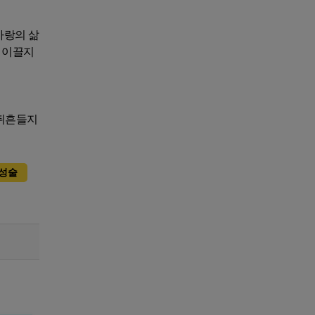
사랑의 삶
 이끌지
 뒤흔들지
점성술