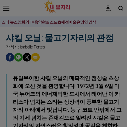
스타 뉴스
영화와 TV
음악
왕실
스포츠
패션
예술
유명인 검색
검색
샤킬 오닐: 물고기자리의 관점
작성자: Isabelle Fortes
유일무이한 샤킬 오닐의 매혹적인 점성술 초상
화에 오신 것을 환영합니다! 1972년 3월 6일 미
국 뉴어크의 에너제틱한 도시에서 태어난 이 카
리스마 넘치는 스타는 상상력이 풍부한 물고기
자리 아래에서 빛납니다. 농구 코트 안팎에서 그
의 기세 넘치는 존재감으로 알려진 샤킬은 물고
기자리의 자연스러운 창의성과 공감을 체현하