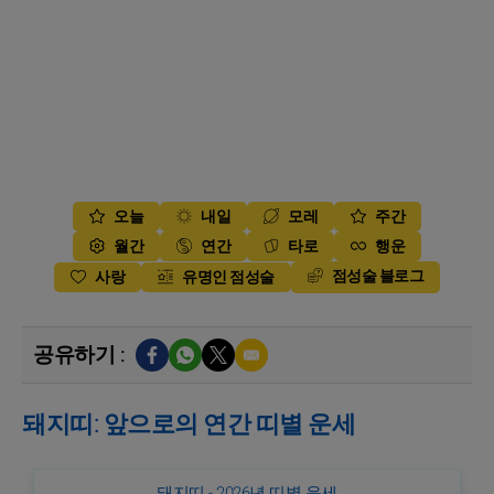
오늘
내일
모레
주간
월간
연간
타로
행운
점성술 블로그
사랑
유명인 점성술
공유하기 :
돼지띠: 앞으로의 연간 띠별 운세
돼지띠 - 2026년 띠별 운세