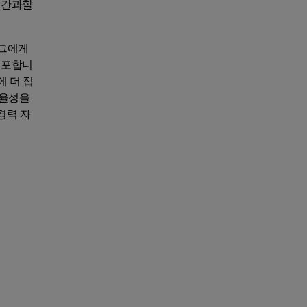
 간과할
 그에게
내포합니
 더 집
효율성을
경력 자