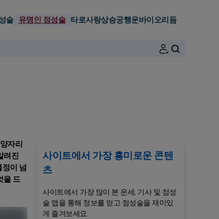
성술
유명인 점성술
타로
사랑
상승궁
행운
바이오리듬
검색
 양자리
사이트에서 가장 흥미로운 콘텐
 알려진
열정이 넘
츠
엇을 드
사이트에서 가장 많이 본 운세, 기사 및 점성
술 앱을 통해 정보를 얻고 점성술을 재미있
게 즐겨보세요.